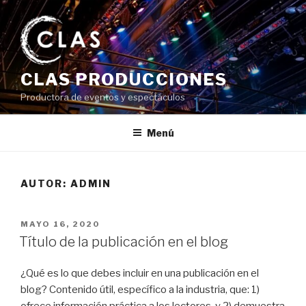
Saltar
al
contenido
CLAS PRODUCCIONES
Productora de eventos y espectáculos
Menú
AUTOR:
ADMIN
PUBLICADO
MAYO 16, 2020
EL
Título de la publicación en el blog
¿Qué es lo que debes incluir en una publicación en el
blog? Contenido útil, específico a la industria, que: 1)
ofrece información práctica a los lectores, y 2) demuestra